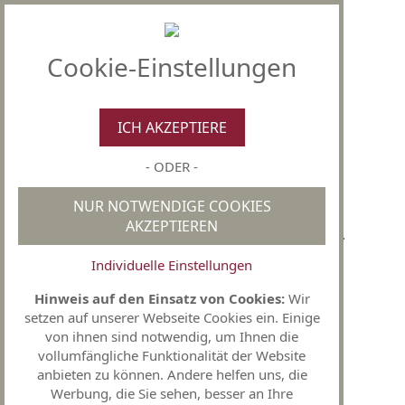
Cookie-Einstellungen
Allgemeine Sprechzeiten
Montag bis Freitag
8.00 - 12.00 Uhr
Montag nach Vereinbarung
15.30 - 18.00 Uhr
ICH AKZEPTIERE
Dienstag
15.30 - 20.00 Uhr
Donnerstag
15.30 - 18.00 Uhr
- ODER -
Telefon:
05556 - 91 32 3
NUR NOTWENDIGE COOKIES
AKZEPTIEREN
Start
Online-Termin
Konzept
Team
Individuelle Einstellungen
Notfalltelefon
Hinweis auf den Einsatz von Cookies:
Wir
Für den Fall der Fälle
setzen auf unserer Webseite Cookies ein. Einige
von ihnen sind notwendig, um Ihnen die
Den
ärztlichen Bereitschaftsdienst
erreichen
vollumfängliche Funktionalität der Website
Sie unter der
Rufnummer 116 117.
anbieten zu können. Andere helfen uns, die
Werbung, die Sie sehen, besser an Ihre
Bei
lebensbedrohlichen
Fällen wählen Sie die